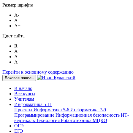
Размер шрифта
A-
A
A+
Цвет сайта
R
A
A
A
Перейти к основному содержанию
Боковая панель
В начало
Все курсы
Учителям
Информатика 5-11
Проекты
Информатика 5-6
Информатика 7-9
Программирование
Информационная безопасность
ИТ-
вертикаль
Технология
Робототехника
МЦКО
ОГЭ
ЕГЭ