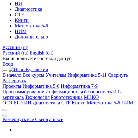
ИИ
Диагностика
CTF
Книги
Математика 5-6
НИМ
Дополнительно
Русский ‎(ru)‎
Русский ‎(ru)‎
English ‎(en)‎
Вы используете гостевой доступ
Вход
В начало
Все курсы
Учителям
Информатика 5-11
Свернуть
Развернуть
Проекты
Информатика 5-6
Информатика 7-9
Программирование
Информационная безопасность
ИТ-
вертикаль
Технология
Робототехника
МЦКО
ОГЭ
ЕГЭ
ИИ
Диагностика
CTF
Книги
Математика 5-6
НИМ
Развернуть всё
Свернуть всё