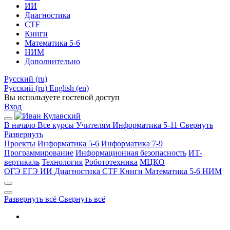
ИИ
Диагностика
CTF
Книги
Математика 5-6
НИМ
Дополнительно
Русский ‎(ru)‎
Русский ‎(ru)‎
English ‎(en)‎
Вы используете гостевой доступ
Вход
В начало
Все курсы
Учителям
Информатика 5-11
Свернуть
Развернуть
Проекты
Информатика 5-6
Информатика 7-9
Программирование
Информационная безопасность
ИТ-
вертикаль
Технология
Робототехника
МЦКО
ОГЭ
ЕГЭ
ИИ
Диагностика
CTF
Книги
Математика 5-6
НИМ
Развернуть всё
Свернуть всё