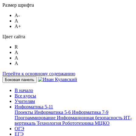
Размер шрифта
A-
A
A+
Цвет сайта
R
A
A
A
Перейти к основному содержанию
Боковая панель
В начало
Все курсы
Учителям
Информатика 5-11
Проекты
Информатика 5-6
Информатика 7-9
Программирование
Информационная безопасность
ИТ-
вертикаль
Технология
Робототехника
МЦКО
ОГЭ
ЕГЭ