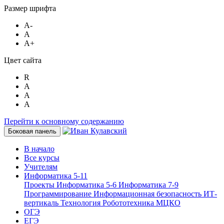
Размер шрифта
A-
A
A+
Цвет сайта
R
A
A
A
Перейти к основному содержанию
Боковая панель
В начало
Все курсы
Учителям
Информатика 5-11
Проекты
Информатика 5-6
Информатика 7-9
Программирование
Информационная безопасность
ИТ-
вертикаль
Технология
Робототехника
МЦКО
ОГЭ
ЕГЭ