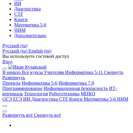
ИИ
Диагностика
CTF
Книги
Математика 5-6
НИМ
Дополнительно
Русский ‎(ru)‎
Русский ‎(ru)‎
English ‎(en)‎
Вы используете гостевой доступ
Вход
В начало
Все курсы
Учителям
Информатика 5-11
Свернуть
Развернуть
Проекты
Информатика 5-6
Информатика 7-9
Программирование
Информационная безопасность
ИТ-
вертикаль
Технология
Робототехника
МЦКО
ОГЭ
ЕГЭ
ИИ
Диагностика
CTF
Книги
Математика 5-6
НИМ
Развернуть всё
Свернуть всё