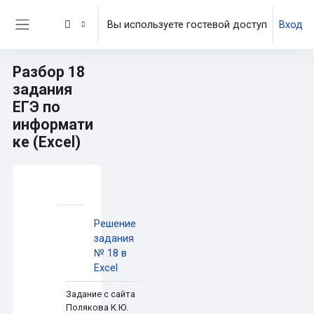
Перейти к основному содержанию
Вы используете гостевой доступ
Вход
Боковая панель
Разбор 18
задания
ЕГЭ по
информати
ке (Excel)
Основные блоки контента
Раздел: Разбор 18 задания ЕГЭ по инфо
Решение
задания
№ 18 в
Страница
Excel
Задание с сайта
Полякова К.Ю.