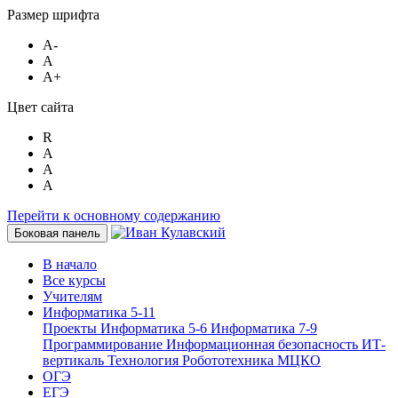
Размер шрифта
A-
A
A+
Цвет сайта
R
A
A
A
Перейти к основному содержанию
Боковая панель
В начало
Все курсы
Учителям
Информатика 5-11
Проекты
Информатика 5-6
Информатика 7-9
Программирование
Информационная безопасность
ИТ-
вертикаль
Технология
Робототехника
МЦКО
ОГЭ
ЕГЭ