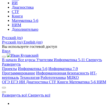
ИИ
Диагностика
CTF
Книги
Математика 5-6
НИМ
Дополнительно
Русский ‎(ru)‎
Русский ‎(ru)‎
English ‎(en)‎
Вы используете гостевой доступ
Вход
В начало
Все курсы
Учителям
Информатика 5-11
Свернуть
Развернуть
Проекты
Информатика 5-6
Информатика 7-9
Программирование
Информационная безопасность
ИТ-
вертикаль
Технология
Робототехника
МЦКО
ОГЭ
ЕГЭ
ИИ
Диагностика
CTF
Книги
Математика 5-6
НИМ
Развернуть всё
Свернуть всё