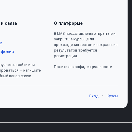
 и связь
О платформе
В LMS представлены открытые и
закрытые курсы. Для
е
прохождения тестов и сохранения
результатов требуется
тфолио
регистрация.
лучается войти или
Политика конфиденциальности
ироваться — напишите
бный канал связи.
Вход
•
Курсы