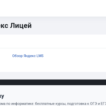
5-11
ОГЭ
ЕГЭ
ИИ
Диагностика
CTF
Книги
кс Лицей
овные блоки контента
здел: Яндекс Лицей | Знакомст
Страница
Обзор Яндекс LMS
ky
ма по информатике: бесплатные курсы, подготовка к ОГЭ и ЕГЭ