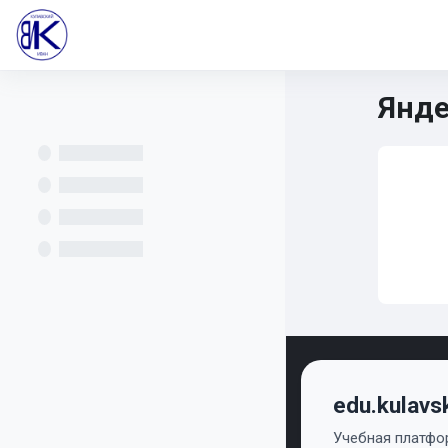
Перейти к основному содержанию
В начало
Все курсы
Учителям
Информатика 
Янде
Математика 5-6
НИМ
Осн
Ра
edu.kulavs
Учебная платфор