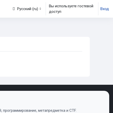
Вы используете гостевой
Русский ‎(ru)‎
Вход
доступ
во с онлайн-сервисами | Иван 
, программирование, метапредметка и CTF.