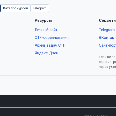
Каталог курсов
Telegram
Ресурсы
Соцсети
Личный сайт
Telegram
CTF-соревнования
ВКонтакт
Архив задач CTF
Сайт-пор
Яндекс Дзен
Если не по
зарегистр
через удо