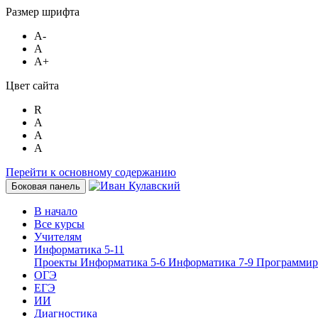
Размер шрифта
A-
A
A+
Цвет сайта
R
A
A
A
Перейти к основному содержанию
Боковая панель
В начало
Все курсы
Учителям
Информатика 5-11
Проекты
Информатика 5-6
Информатика 7-9
Программир
ОГЭ
ЕГЭ
ИИ
Диагностика