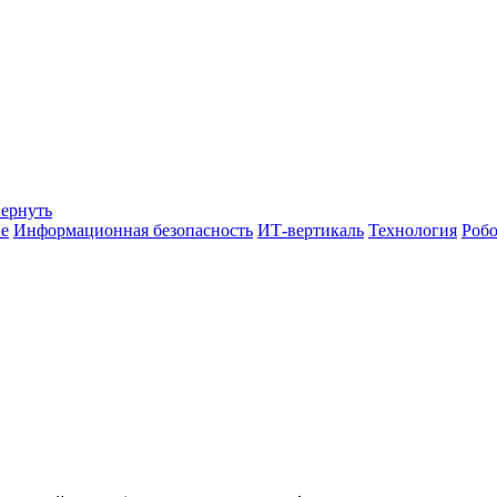
вернуть
е
Информационная безопасность
ИТ-вертикаль
Технология
Робо