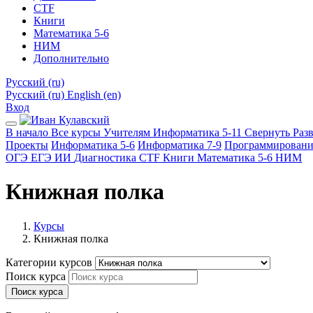
CTF
Книги
Математика 5-6
НИМ
Дополнительно
Русский ‎(ru)‎
Русский ‎(ru)‎
English ‎(en)‎
Вход
В начало
Все курсы
Учителям
Информатика 5-11
Свернуть
Раз
Проекты
Информатика 5-6
Информатика 7-9
Программировани
ОГЭ
ЕГЭ
ИИ
Диагностика
CTF
Книги
Математика 5-6
НИМ
Книжная полка
Курсы
Книжная полка
Категории курсов
Поиск курса
Поиск курса